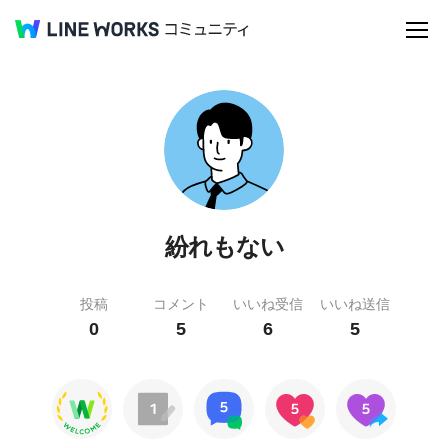
紛れもない
投稿
コメント
いいね受信
いいね送信
0
5
6
5