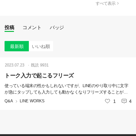
すべて表示
投稿
コメント
バッジ
最新順
いいね順
2023.07.23
既読
9931
トーク入力で起こるフリーズ
使っている端末の性かもしれないですが、LINEのやり取り中に文字
が急にタップしても入力しても動かなくなりフリーズすることがよ
くあります。解決方法はありますか？いつもは電源を落とすしかな
Q&A
LINE WORKS
いいね
1
4
い状況に陥ります。他のアブリではこの現象は起こりません、