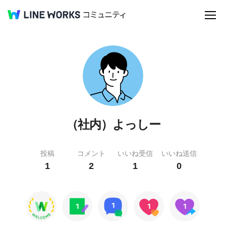
（社内）よっしー
投稿
コメント
いいね受信
いいね送信
1
2
1
0