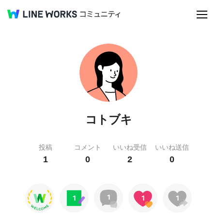
コトブキ
投稿
コメント
いいね受信
いいね送信
1
0
2
0