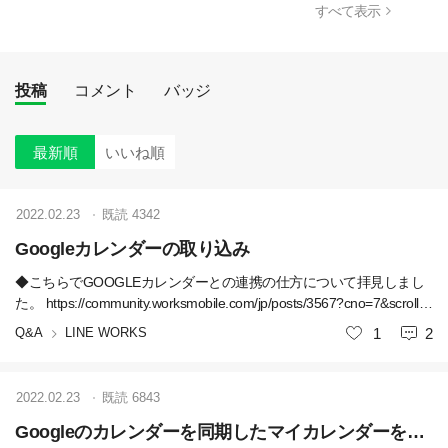
すべて表示
投稿
コメント
バッジ
最新順
いいね順
2022.02.23
既読
4342
Googleカレンダーの取り込み
◆こちらでGOOGLEカレンダーとの連携の仕方について拝見しまし
た。 https://community.worksmobile.com/jp/posts/3567?cno=7&scrollTo
CommentNo=-1 Googleカレンダーとの連携方法を解説します新しい
Q&A
LINE WORKS
いいね
1
2
環境でもLINE WORKSを使うことになったので、久しぶりにGoogle
カレンダーと連携しようと思ったら、手順を忘れてしまい、検索し
てもまったくヒットしなかったので、皆さんも苦労していると思
2022.02.23
既読
6843
い、こちらでやり方を共https://community.worksmobile.com/jp/posts/3
567?cno=7 ◆上記では下記「Google」への同期について説明いただ
Googleのカレンダーを同期したマイカレンダーを削除したい