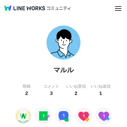
マルル
投稿
コメント
いいね受信
いいね送信
2
3
2
1