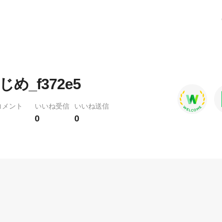
め_f372e5
コメント
いいね受信
いいね送信
0
0