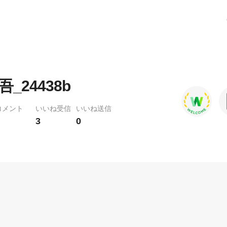
_24438b
コメント
いいね受信
いいね送信
3
0