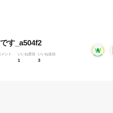
す_a504f2
コメント
いいね受信
いいね送信
1
3