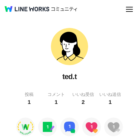
ted.t
投稿
コメント
いいね受信
いいね送信
1
1
2
1