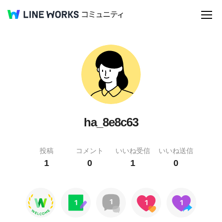
ha_8e8c63
投稿
コメント
いいね受信
いいね送信
1
0
1
0