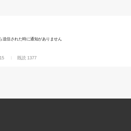
から送信された時に通知がありません
15
既読
1377