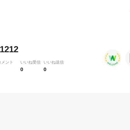
1212
コメント
いいね受信
いいね送信
0
0