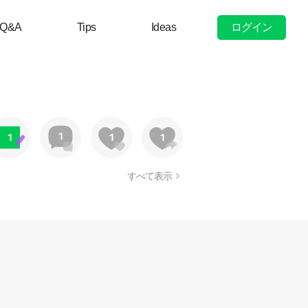
ログイン
Q&A
Tips
Ideas
すべて表示