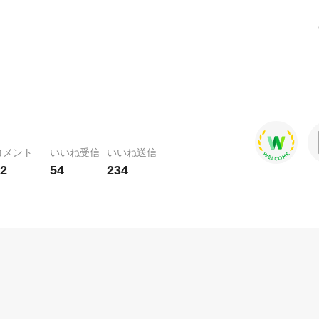
コメント
いいね受信
いいね送信
2
54
234