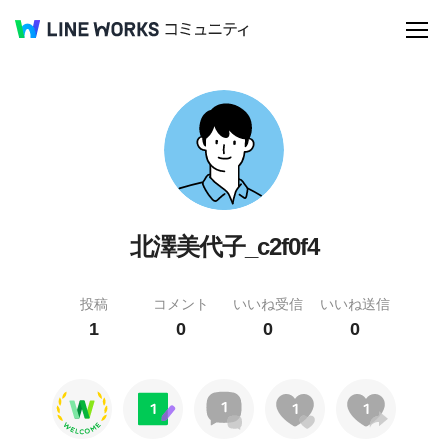
北澤美代子_c2f0f4
投稿
コメント
いいね受信
いいね送信
1
0
0
0