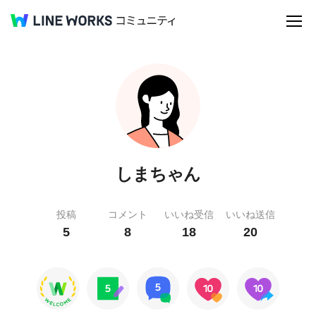
しまちゃん
投稿
コメント
いいね受信
いいね送信
5
8
18
20