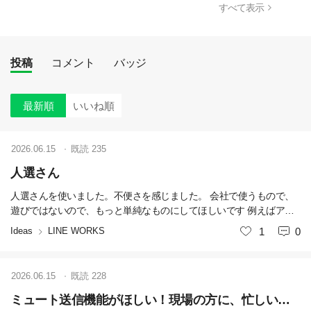
すべて表示
投稿
コメント
バッジ
最新順
いいね順
2026.06.15
既読
235
人選さん
人選さんを使いました。不便さを感じました。 会社で使うもので、
遊びではないので、もっと単純なものにしてほしいです 例えばアン
ケートみたいなもので抽選というものがあって お客様から10個頂き
Ideas
LINE WORKS
いいね
1
0
物があります。欲しい方はいますか？ 〇欲しい 〇必要ない でほしい
にチェックを入れると（〇 ✖でもいいですし、欲しい人だけコメン
トするのでもいいかと） 締切後に欲しいにチェックを入れた人達だ
2026.06.15
既読
228
けで自動で抽選されて のちに当選発表があるというものです 人選さ
んは当たった人の名前の読み上げがあって、毎回音が鳴り会議の時
ミュート送信機能がほしい！現場の方に、忙しい時になると困ると言われています