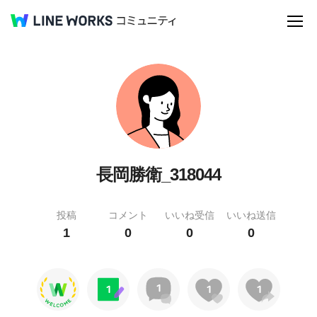
長岡勝衛_318044
投稿
コメント
いいね受信
いいね送信
1
0
0
0