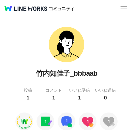
竹内知佳子_bbbaab
投稿
コメント
いいね受信
いいね送信
1
1
1
0