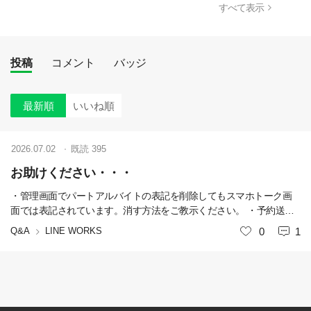
すべて表示
投稿
コメント
バッジ
最新順
いいね順
2026.07.02
既読
395
お助けください・・・
・管理画面でパートアルバイトの表記を削除してもスマホトーク画
面では表記されています。消す方法をご教示ください。 ・予約送信
機能を使うと他者からも時計マークが表示されますが、これは正常
Q&A
LINE WORKS
いいね
0
1
ですか？