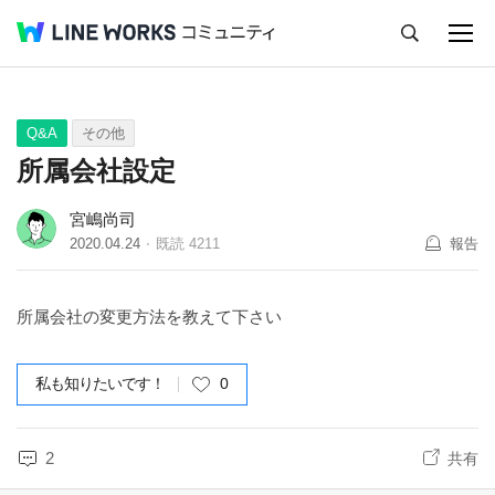
キャンセル
Q&A
Tips
Ideas
Q&A
その他
所属会社設定
宮嶋尚司
2020.04.24
既読
4211
報告
所属会社の変更方法を教えて下さい
私も知りたいです！
0
2
共有