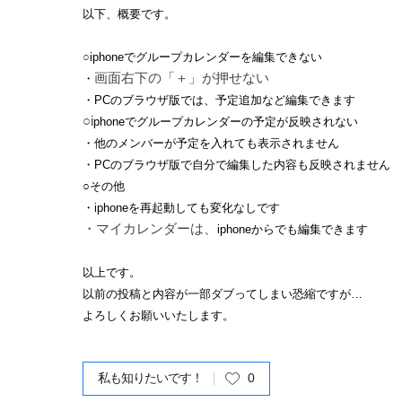
以下、概要です。
○
iphoneでグループカレンダーを編集できない
画面右下の「＋」が押せない
・
・PCのブラウザ版では、予定追加など編集できます
○i
phoneでグループカレンダーの予定が反映されない
・他のメンバーが予定を入れても表示されません
・PCのブラウザ版で自分で編集した内容も反映されません
○その他
・
iphoneを再起動しても変化なしです
・マイカレンダーは、
iphoneからでも編集できます
以上です。
以前の投稿と内容が一部ダブってしまい恐縮ですが…
よろしくお願いいたします。
私も知りたいです！
0