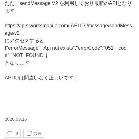
ただ、sendMessage V2 を利用しており最新のAPIとなり
ます。
https://apis.worksmobile.com
/{API ID}/message/sendMess
age/v2
にアクセスすると
{"errorMessage":"Api not exists","errorCode":"051","cod
e":"NOT_FOUND"}
となります。。
API IDは間違いなく正しいです。
2020.09.16
い
0
共有