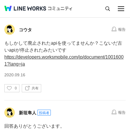
キャンセル
Q&A
Tips
Ideas
コメント
4
コウタ
報告
もしかして廃止されたapiを使ってませんか？こないだ古
いapiが停止されたみたいです
https://developers.worksmobile.com/jp/document/1001600
1?lang=ja
2020.09.16
い
0
共有
い
ね
新垣隼人
報告
投稿者
回答ありがとうございます。