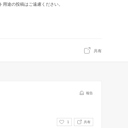
ト用途の投稿はご遠慮ください。
共有
報告
い
1
共有