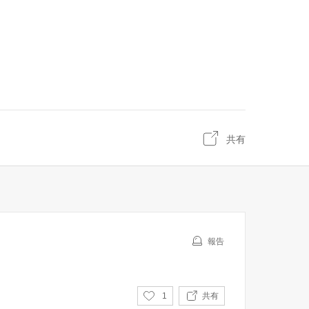
共有
報告
い
1
共有