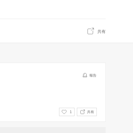
共有
報告
い
1
共有
い
ね