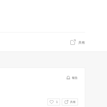
共有
報告
い
1
共有