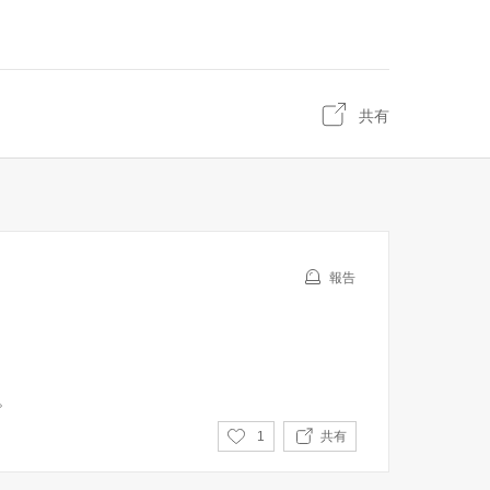
共有
報告
。
い
1
共有
い
ね