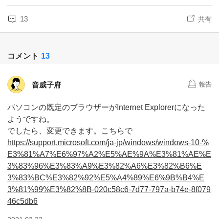
13
共有
コメント
13
音威子府
報告
パソコンの既定のブラウザーがInternet Explorerになった
ようですね。
でしたら、変更できます。こちらで
https://support.microsoft.com/ja-jp/windows/windows-10-%
E3%81%A7%E6%97%A2%E5%AE%9A%E3%81%AE%E
3%83%96%E3%83%A9%E3%82%A6%E3%82%B6%E
3%83%BC%E3%82%92%E5%A4%89%E6%9B%B4%E
3%81%99%E3%82%8B-020c58c6-7d77-797a-b74e-8f079
46c5db6