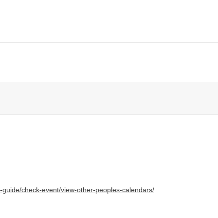
r-guide/check-event/view-other-peoples-calendars/