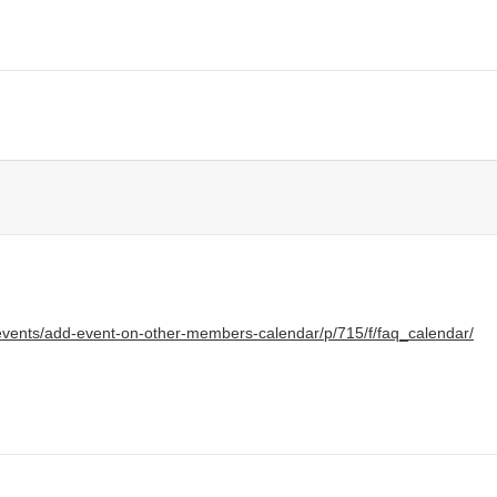
events/add-event-on-other-members-calendar/p/715/f/faq_calendar/