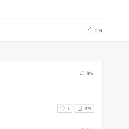
共有
報告
い
3
共有
い
ね