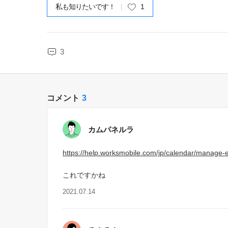
私も知りたいです！
1
3
コメント
3
カムパネルラ
https://help.worksmobile.com/jp/calendar/manage-
これですかね
2021.07.14