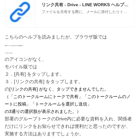
リンク共有 - Drive - LINE WORKS ヘルプセンター
ファイルを共有する際に、メールに添付したりトークで直接送信する代わりに、Drive のリンクを共有することができます。 安全にファイルを共有したい場合には、アクセス権限や有効期限、編集権限を設定して共有することができます
https://guide.worksmobile.com/jp/drive/drive-guide/share/link-sh
こちらのヘルプを読みましたが、ブラウザ版では
are/share-link/
共有するファイル、フォルダの上にマウスポインタを移動します。
アイコンをクリックします。
のアイコンがなく、
モバイル版では
２．[共有] をタップします。
３．[リンクの共有] をタップします。
の
[リンクの共有]
がなく、タップできませんでした。
（「このトークルームにトークで共有」「このトークルームのノ
ートに投稿」「トークルームを選択し送信」
の3通りの選択肢が表示されました。）
部署のグループトークのDrive内に必要な資料を入れ、関係者
だけにリンクをお知らせできれば便利だと思ったのですが、
実施する方法はありますでしょうか。