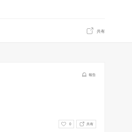
共有
報告
い
0
共有
い