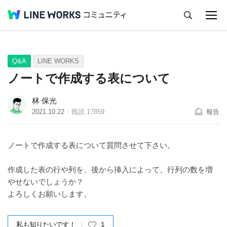
キャンセル
Q&A
Tips
Ideas
Q&A
LINE WORKS
ノートで作成する表について
林 保光
2021.10.22
既読
17859
報告
ノートで作成する表について質問させて下さい。
作成した表の行や列を、後から挿入によって、行列の数を増
やせないでしょうか？
よろしくお願いします。
私も知りたいです！
1