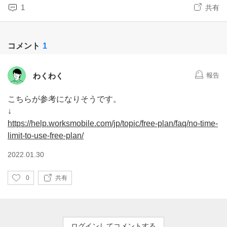
1
共有
コメント
1
わくわく
報告
こちらが参考になりそうです。
↓
https://help.worksmobile.com/jp/topic/free-plan/faq/no-time-
limit-to-use-free-plan/
2022.01.30
い
0
共有
い
ね
ログインしてコメントする