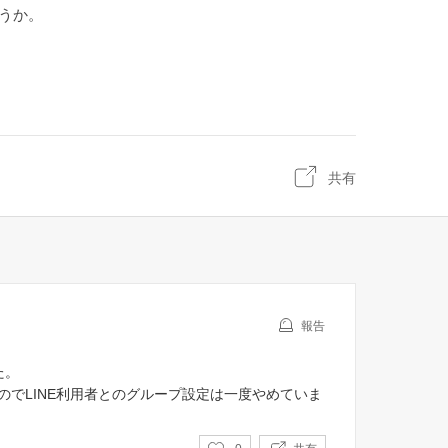
ょうか。
共有
報告
た。
でLINE利用者とのグループ設定は一度やめていま