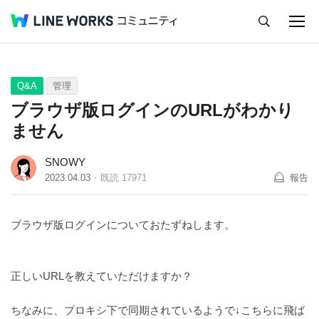
キャンセル
Q&A
Tips
Ideas
Q&A
管理
ブラウザ版ログインのURLがわかり
ません
SNOWY
2023.04.03
既読
17971
報告
ブラウザ版ログインについておたずねします。
正しいURLを教えていただけますか？
ちなみに、プロキシ下で同期されているようで↓こちらに飛ば