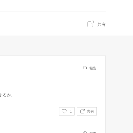
共有
報告
するか、
い
1
共有
い
ね