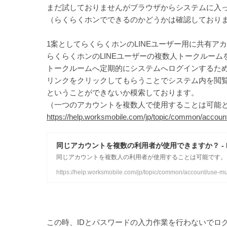
まだ試しておりませんがブラウザからシステムに入
（らくらくホンでできるのかどうかは確認しており
1案としてらくらくホンのLINEユーザー用に共有ア
らくらくホンのLINEユーザーの複数人トークルーム
トークルームへ定期的にシステムへログインするた
リンクをクリックしてもらうことでシステム内を閲
ということができないか模索しております。
（一つのアカウントを複数人で使用することは可能と
https://help.worksmobile.com/jp/topic/common/account
同じアカウントを複数の利用者が使用できますか？ - LI
この時、IDとパスワードの入力作業を行わないでロ