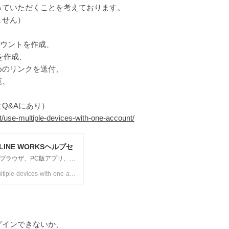
っていただくことを考えております。
ません）
カウントを作成、
を作成、
めのリンクを送付、
覧、
Q&Aにあり）
/use-multiple-devices-with-one-account/
NE WORKSヘルプセ
同じアカウントを複数人の利用者が使用することは可能です。ブラウザ、PC版アプリ、モバイル版アプリは利用端末の数
https://help.worksmobile.com/jp/topic/common/account/use-multiple-devices-with-one-account/
グインできないか、