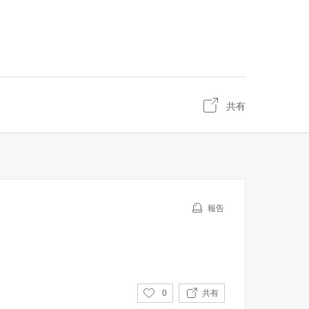
共有
報告
い
0
共有