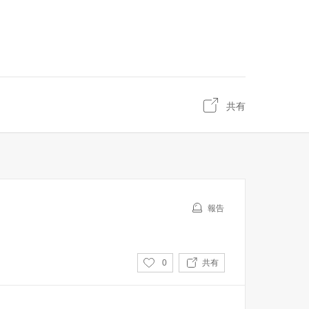
共有
報告
い
0
共有
い
ね