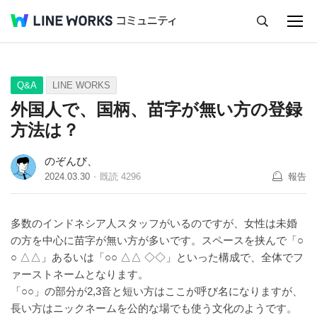
キャンセル
Q&A
Tips
Ideas
Q&A
LINE WORKS
外国人で、国柄、苗字が無い方の登録
方法は？
のぞんび、
2024.03.30
既読
4296
報告
多数のインドネシア人スタッフがいるのですが、女性は未婚
の方を中心に苗字が無い方が多いです。スペースを挟んで「○
○ △△」あるいは「○○ △△ ◇◇」といった構成で、全体でフ
ァーストネームとなります。
「○○」の部分が2,3音と短い方はここが呼び名になりますが、
長い方はニックネームを公的な場でも使う文化のようです。