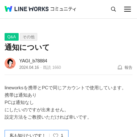
キャンセル
Q&A
Tips
Ideas
Q&A
その他
通知について
YAGI_b78884
2024.04.16
既読
1660
報告
lineworksを携帯とPCで同じアカウントで使用しています。
携帯は通知あり
PCは通知なし
にしたいのですが出来ません。
設定方法をご教授いただければ幸いです。
私も知りたいです！
1