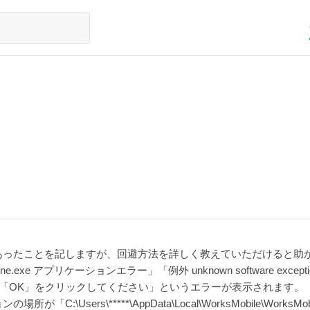
あったことを記しますが、回避方法を詳しく教えていただけると助
xe アプリケーションエラー」「例外 unknown software exceptio
「OK」をクリックしてください」というエラーが表示されます。「WMW
Users\*****\AppData\Local\WorksMobile\Works