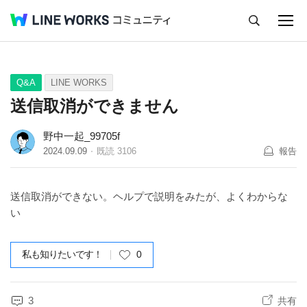
キャンセル
Q&A
Tips
Ideas
Q&A
LINE WORKS
送信取消ができません
野中一起_99705f
2024.09.09
既読
3106
報告
送信取消ができない。ヘルプで説明をみたが、よくわからな
い
私も知りたいです！
0
3
共有