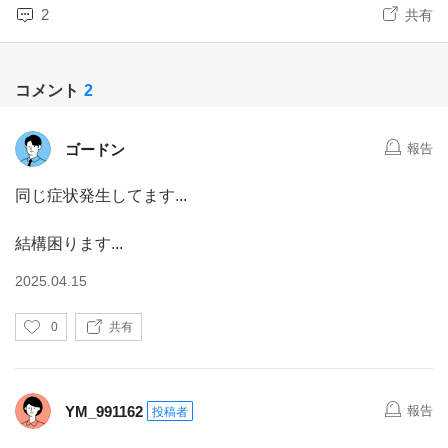
2
共有
コメント
2
ゴードン
報告
同じ症状発生してます...
結構困ります...
2025.04.15
い
0
共有
い
ね
YM_991162
報告
投稿者