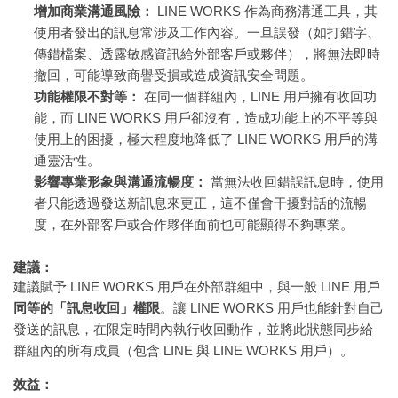
增加商業溝通風險：
LINE WORKS 作為商務溝通工具，其
使用者發出的訊息常涉及工作內容。一旦誤發（如打錯字、
傳錯檔案、透露敏感資訊給外部客戶或夥伴），將無法即時
撤回，可能導致商譽受損或造成資訊安全問題。
功能權限不對等：
在同一個群組內，LINE 用戶擁有收回功
能，而 LINE WORKS 用戶卻沒有，造成功能上的不平等與
使用上的困擾，極大程度地降低了 LINE WORKS 用戶的溝
通靈活性。
影響專業形象與溝通流暢度：
當無法收回錯誤訊息時，使用
者只能透過發送新訊息來更正，這不僅會干擾對話的流暢
度，在外部客戶或合作夥伴面前也可能顯得不夠專業。
建議：
建議賦予 LINE WORKS 用戶在外部群組中，與一般 LINE 用戶
同等的「訊息收回」權限
。讓 LINE WORKS 用戶也能針對自己
發送的訊息，在限定時間內執行收回動作，並將此狀態同步給
群組內的所有成員（包含 LINE 與 LINE WORKS 用戶）。
效益：