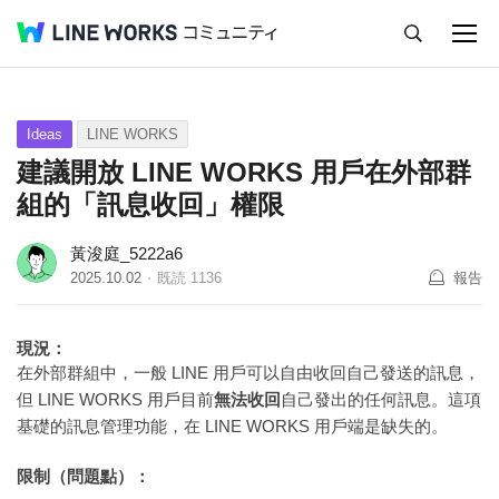
キャンセル
Q&A
Tips
Ideas
Ideas
LINE WORKS
建議開放 LINE WORKS 用戶在外部群
組的「訊息收回」權限
黃浚庭_5222a6
2025.10.02
既読
1136
報告
現況：
在外部群組中，一般 LINE 用戶可以自由收回自己發送的訊息，
但 LINE WORKS 用戶目前
無法收回
自己發出的任何訊息。這項
基礎的訊息管理功能，在 LINE WORKS 用戶端是缺失的。
限制（問題點）：