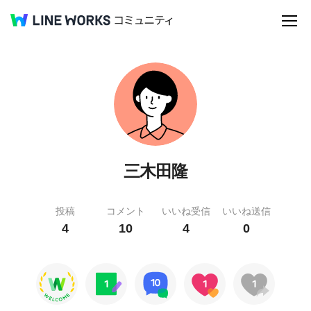
三木田隆
投稿
コメント
いいね受信
いいね送信
4
10
4
0