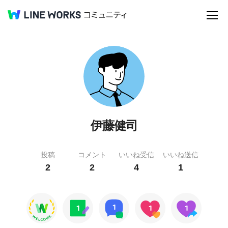
伊藤健司
投稿
コメント
いいね受信
いいね送信
2
2
4
1