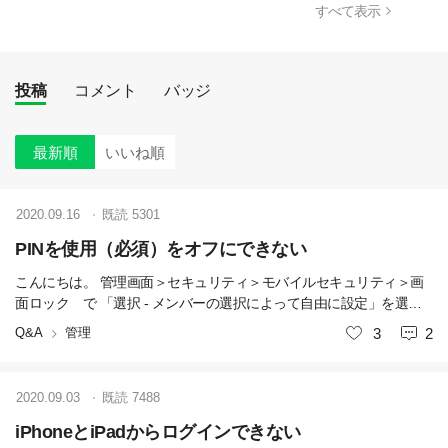
すべて表示
投稿
コメント
バッジ
最新順
いいね順
2020.09.16
既読
5301
PINを使用（必須）をオフにできない
こんにちは。 管理画面＞セキュリティ＞モバイルセキュリティ＞画
面ロック で 「選択 - メンバーの選択によって自由に設定」を選ん
でも、 携帯端末＞セキュリティ＞画面ロック＞PINを使用（必須）
Q&A
管理
いいね
3
2
をオフに できません。 オフにする方法をご存じの方がいらっしゃっ
たら、教えていただけないでしょうか。 iPhoneでもAndroidoでも事
象に違いはありません。
2020.09.03
既読
7488
iPhoneとiPadからログインできない