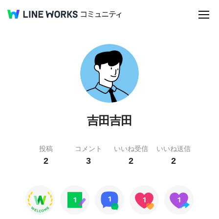
吉田吉田
投稿
コメント
いいね受信
いいね送信
2
3
2
2