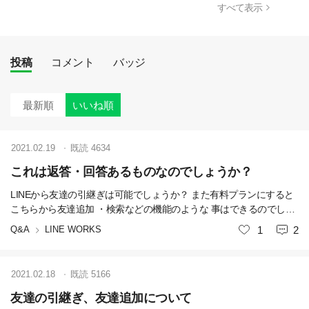
すべて表示
投稿
コメント
バッジ
最新順
いいね順
2021.02.19
既読
4634
これは返答・回答あるものなのでしょうか？
LINEから友達の引継ぎは可能でしょうか？ また有料プランにすると
こちらから友達追加 ・検索などの機能のような 事はできるのでしょ
うか？？ 有料にするつもりですが、しないと問合せできないです
Q&A
LINE WORKS
いいね
1
2
し・基本回答ないですかね？
2021.02.18
既読
5166
友達の引継ぎ、友達追加について