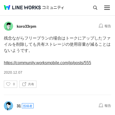
キャンセル
Q&A
Tips
Ideas
コメント
2
koro33rpm
報告
残念ながらフリープランの場合はトークにアップしたファ
イルを削除しても共有ストレージの使用容量が減ることは
ないようです。
https://community.worksmobile.com/jp/posts/555
2020.12.07
い
0
共有
い
ね
31
報告
投稿者