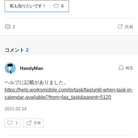
私も知りたいです！
6
2
共有
コメント
2
HandyMan
報告
ヘルプに記載がありました。
https://help.worksmobile.com/jp/task/faq/until-when-task-in-
calendar-available/?from=faq_task&parent=5120
2021.02.16
い
1
共有
い
ね