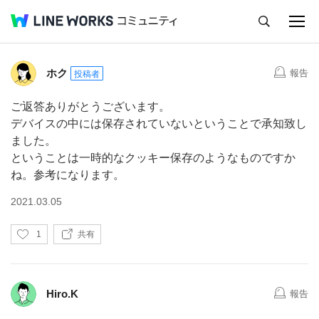
キャンセル
い
1
共有
Q&A
Tips
Ideas
い
ね
ホク
報告
投稿者
ご返答ありがとうございます。
デバイスの中には保存されていないということで承知致し
ました。
ということは一時的なクッキー保存のようなものですか
ね。参考になります。
2021.03.05
い
1
共有
い
ね
Hiro.K
報告